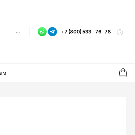
...
+ 7 (800) 533 - 76 -78
ы
ам